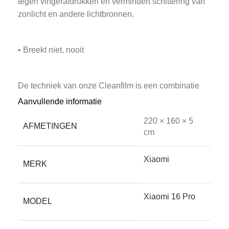
tegen vingerafdrukken en vermindert schittering van
zonlicht en andere lichtbronnen.
• Breekt niet, nooit
De techniek van onze Cleanfilm is een combinatie
van een film met een gel. Door de nanotechnologie
Aanvullende informatie
heeft deze film zelfherstellende eigenschappen! En
220 × 160 × 5
het belangrijkste voordeel: Cleanfilm breekt niet,
AFMETINGEN
cm
nooit.
Xiaomi
MERK
• Ongevoelig voor temperatuur-schommelingen
Xiaomi 16 Pro
MODEL
Het aanraakscherm van je telefoon of tablet reageert
sterk op warmte en kou. Dat komt doordat het werkt