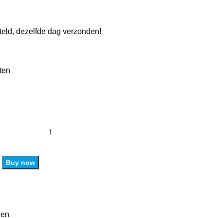
eld, dezelfde dag verzonden!
ten
Buy now
len