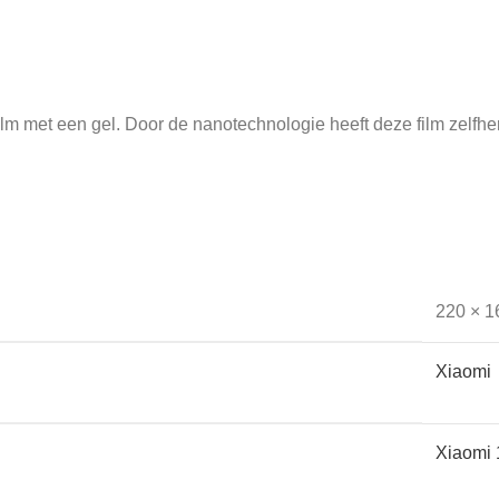
lm met een gel. Door de nanotechnologie heeft deze film zelfhe
op warmte en kou. Dat komt doordat het werkt op temperatuur én
220 × 1
 minder goed werkt. Screenkeeper’s Cleanfilm heeft geen effect 
Xiaomi
Xiaomi 