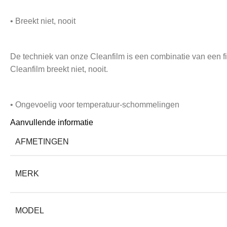
• Breekt niet, nooit
De techniek van onze Cleanfilm is een combinatie van een fi
Cleanfilm breekt niet, nooit.
• Ongevoelig voor temperatuur-schommelingen
Aanvullende informatie
Het aanraakscherm van je telefoon of tablet reageert sterk 
AFMETINGEN
afstand tussen vinger en scherm altijd groter, waardoor deze
van uw scherm blijft behouden.
MERK
• Verleng de levensduur van je Xiaomi 16 Pro
MODEL