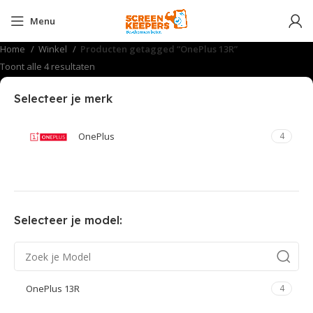
Menu
Home
Winkel
Producten getagged “OnePlus 13R”
Toont alle 4 resultaten
Selecteer je merk
OnePlus
4
Selecteer je model:
OnePlus 13R
4