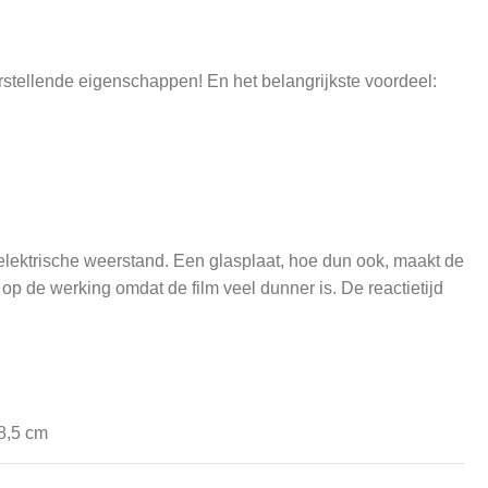
rstellende eigenschappen! En het belangrijkste voordeel:
 elektrische weerstand. Een glasplaat, hoe dun ook, maakt de
op de werking omdat de film veel dunner is. De reactietijd
18,5 cm
je Google Pixel 10 Pro met onze Transparant Premium film