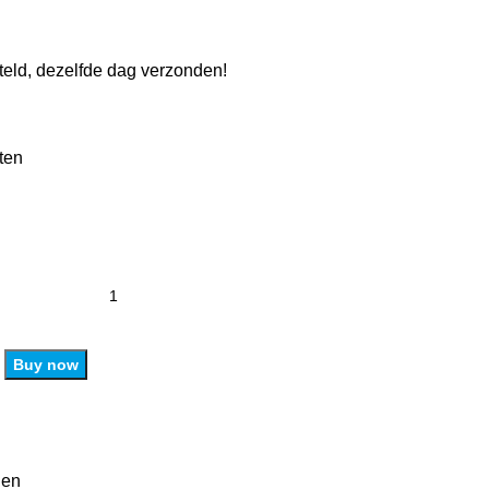
eld, dezelfde dag verzonden!
ten
Buy now
len