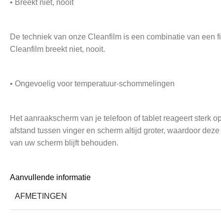
• Breekt niet, nooit
De techniek van onze Cleanfilm is een combinatie van een fi
Cleanfilm breekt niet, nooit.
• Ongevoelig voor temperatuur-schommelingen
Het aanraakscherm van je telefoon of tablet reageert sterk 
afstand tussen vinger en scherm altijd groter, waardoor deze
van uw scherm blijft behouden.
• Verleng de levensduur van je Google Pixel 10 Pro
Aanvullende informatie
AFMETINGEN
Beschadigde apparatuur wordt eerder afgedankt dan apparatu