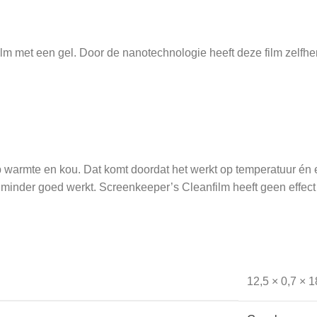
lm met een gel. Door de nanotechnologie heeft deze film zelfhe
op warmte en kou. Dat komt doordat het werkt op temperatuur én
 minder goed werkt. Screenkeeper’s Cleanfilm heeft geen effect 
12,5 × 0,7 × 
ur die de tand des tijds beter doorstaat. Het beschermen van 