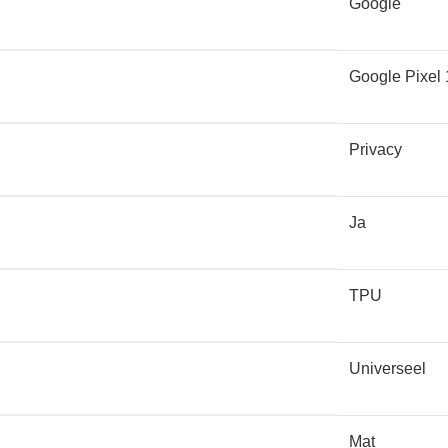
Google
Google Pixel 
 en apparatuur: mobiele telefoons, laptops, tablets, smartwat
Privacy
 allemaal.
Ja
TPU
de kunt krijgen is dan altijd meegenomen. Voor een onbeschadigde
s te laten beschermen.
Universeel
Mat