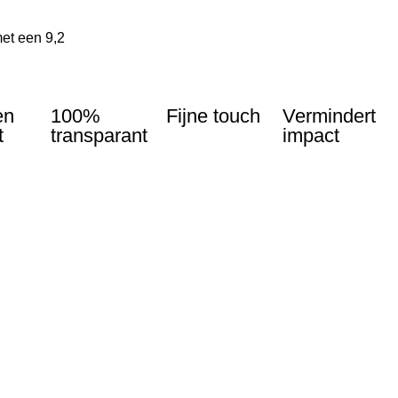
et een 9,2
en
100%
Fijne touch
Vermindert
t
transparant
impact