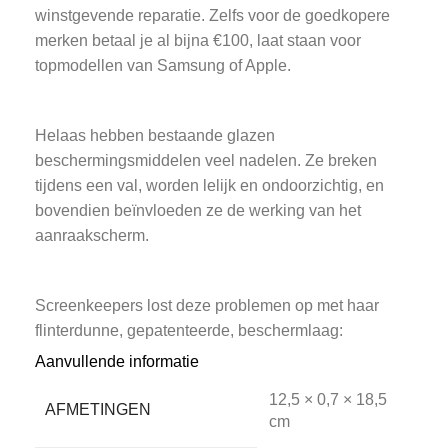
winstgevende reparatie. Zelfs voor de goedkopere
merken betaal je al bijna €100, laat staan voor
topmodellen van Samsung of Apple.
Helaas hebben bestaande glazen
beschermingsmiddelen veel nadelen. Ze breken
tijdens een val, worden lelijk en ondoorzichtig, en
bovendien beïnvloeden ze de werking van het
aanraakscherm.
Screenkeepers lost deze problemen op met haar
flinterdunne, gepatenteerde, beschermlaag:
Cleanfilm. En deze film heeft een speciaal filter om
Aanvullende informatie
de ogen te beschermen en vermoeidheid te
12,5 × 0,7 × 18,5
voorkomen.
AFMETINGEN
cm