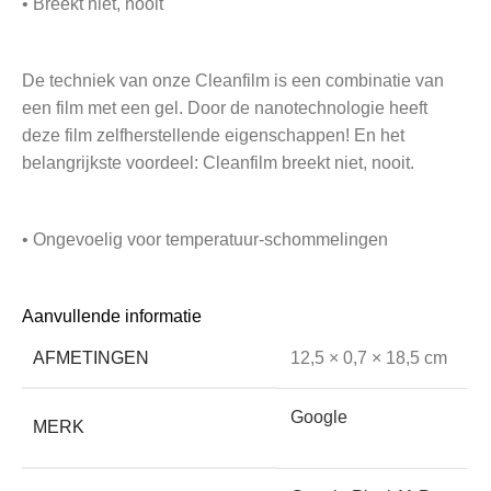
• Breekt niet, nooit
De techniek van onze Cleanfilm is een combinatie van
een film met een gel. Door de nanotechnologie heeft
deze film zelfherstellende eigenschappen! En het
belangrijkste voordeel: Cleanfilm breekt niet, nooit.
• Ongevoelig voor temperatuur-schommelingen
Het aanraakscherm van je telefoon of tablet reageert sterk
Aanvullende informatie
op warmte en kou. Dat komt doordat het werkt op
AFMETINGEN
12,5 × 0,7 × 18,5 cm
temperatuur én elektrische weerstand. Een glasplaat, hoe
dun ook, maakt de afstand tussen vinger en scherm altijd
Google
groter, waardoor deze minder goed werkt.
MERK
Screenkeeper’s Cleanfilm heeft geen effect op de
werking omdat de film veel dunner is. De reactietijd van