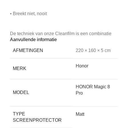
• Breekt niet, nooit
De techniek van onze Cleanfilm is een combinatie
Aanvullende informatie
van een film met een gel. Door de nanotechnologie
heeft deze film zelfherstellende eigenschappen! En
AFMETINGEN
220 × 160 × 5 cm
het belangrijkste voordeel: Cleanfilm breekt niet,
nooit.
Honor
MERK
• Ongevoelig voor temperatuur-schommelingen
HONOR Magic 8
MODEL
Pro
Het aanraakscherm van je telefoon of tablet reageert
sterk op warmte en kou. Dat komt doordat het werkt
TYPE
Matt
op temperatuur én elektrische weerstand. Een
SCREENPROTECTOR
glasplaat, hoe dun ook, maakt de afstand tussen