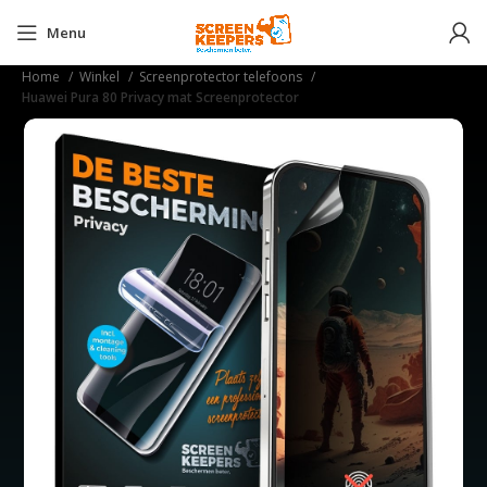
Menu
Home
Winkel
Screenprotector telefoons
Huawei Pura 80 Privacy mat Screenprotector