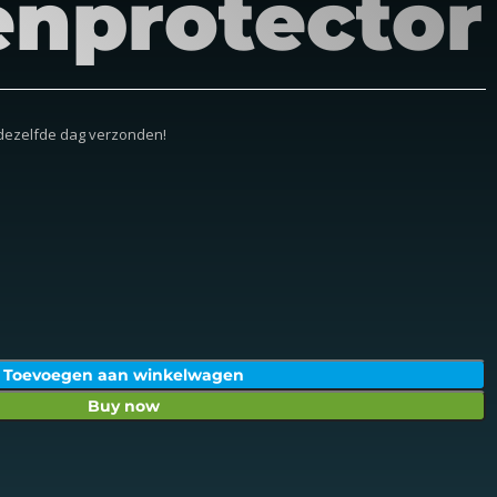
enprotector
 dezelfde dag verzonden!
Toevoegen aan winkelwagen
Buy now