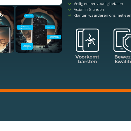
Veilig en eenvoudig betalen
Actief in 6 landen
Klanten waarderen ons met een
Voorkomt
Bewez
barsten
kwalit