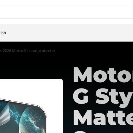
lish
s 2026 Matte Screenprotector
Moto
G Sty
Matt