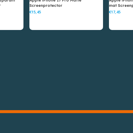
r
Screenprotector
mat Screen
€
€
elwagen
Toevoegen Aan Winkelwagen
Toevoe