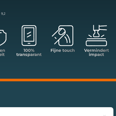
 9,2
en
100%
Fijne touch
Vermindert
eit
transparant
impact