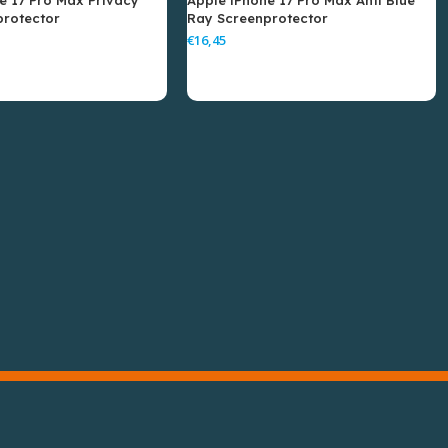
protector
Ray Screenprotector
€
gen Aan Winkelwagen
Toevoegen Aan Winkelwagen