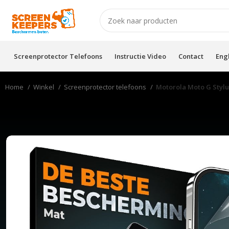
Screenprotector Telefoons
Instructie Video
Contact
Eng
Home
Winkel
Screenprotector telefoons
Motorola Moto G Stylu