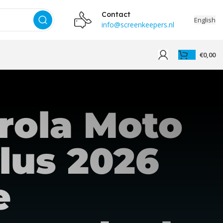
Contact
English
info@screenkeepers.nl
€
0,00
rola Moto
lus 2026
e