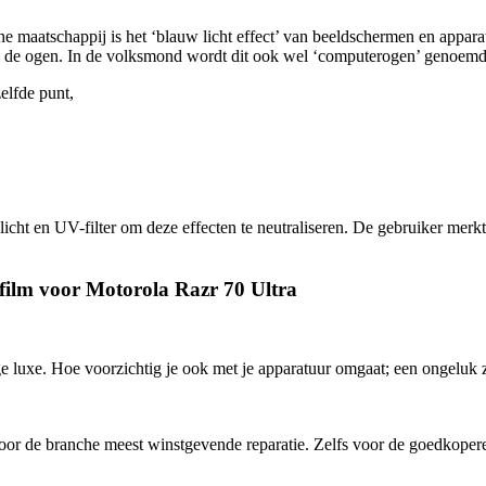
e maatschappij is het ‘blauw licht effect’ van beeldschermen en apparat
an de ogen. In de volksmond wordt dit ook wel ‘computerogen’ genoem
elfde punt,
icht en UV-filter om deze effecten te neutraliseren. De gebruiker merk
film voor Motorola Razr 70 Ultra
e luxe. Hoe voorzichtig je ook met je apparatuur omgaat; een ongeluk zi
 de branche meest winstgevende reparatie. Zelfs voor de goedkopere m