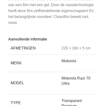
van een film met een gel. Door de nanotechnologie
heeft deze film zelfherstellende eigenschappen! En
het belangrijkste voordeel: Cleanfilm breekt niet,
nooit.
• Ongevoelig voor temperatuur-schommelingen
Aanvullende informatie
AFMETINGEN
220 × 160 × 5 cm
Het aanraakscherm van je telefoon of tablet reageert
Motorola
sterk op warmte en kou. Dat komt doordat het werkt
MERK
op temperatuur én elektrische weerstand. Een
glasplaat, hoe dun ook, maakt de afstand tussen
Motorola Razr 70
vinger en scherm altijd groter, waardoor deze minder
MODEL
Ultra
goed werkt. Screenkeeper’s Cleanfilm heeft geen
effect op de werking omdat de film veel dunner is. De
reactietijd van uw scherm blijft behouden.
Transparant
TYPE
Premium