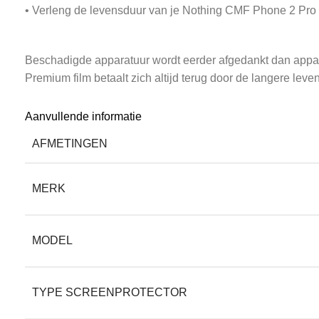
• Verleng de levensduur van je Nothing CMF Phone 2 Pro
Beschadigde apparatuur wordt eerder afgedankt dan appar
Premium film betaalt zich altijd terug door de langere leve
Aanvullende informatie
• Beschikbaar voor alle schermformaten en devices
AFMETINGEN
Screenkeepers heeft bescherming voor alle soorten scherm
MERK
nieuwste als oudere modellen. Screenkeepers beschermt h
MODEL
• Krijg een hogere restwaarde voor je device
TYPE SCREENPROTECTOR
Een nieuwe telefoon of tablet is duur, dus wat je voor je 
een lelijke. Nog een reden om uw elektronica door Scree