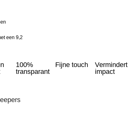
len
et een 9,2
en
100%
Fijne touch
Vermindert
t
transparant
impact
keepers