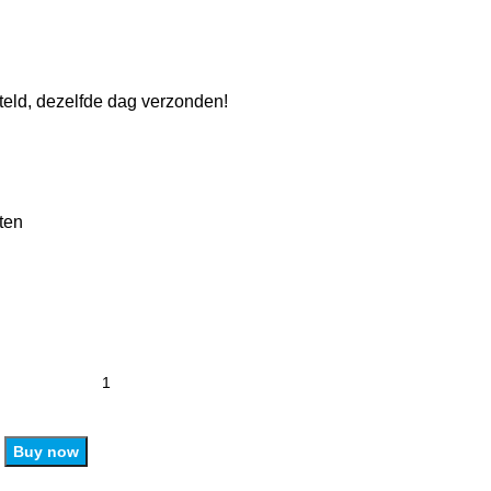
eld, dezelfde dag verzonden!
ten
Buy now