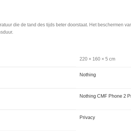
atuur die de tand des tijds beter doorstaat. Het beschermen v
nsduur.
220 × 160 × 5 cm
en en apparatuur: mobiele telefoons, laptops, tablets, smartw
Nothing
et allemaal.
Nothing CMF Phone 2 P
Privacy
oude kunt krijgen is dan altijd meegenomen. Voor een onbeschadig
nkeepers te laten beschermen.