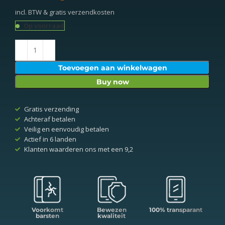
incl. BTW & gratis verzendkosten
Op voorraad
Toevoegen aan winkelwagen
Buy now
Gratis verzending
Achteraf betalen
Veilig en eenvoudig betalen
Actief in 6 landen
Klanten waarderen ons met een 9,2
Voorkomt
Bewezen
100% transparant
barsten
kwaliteit