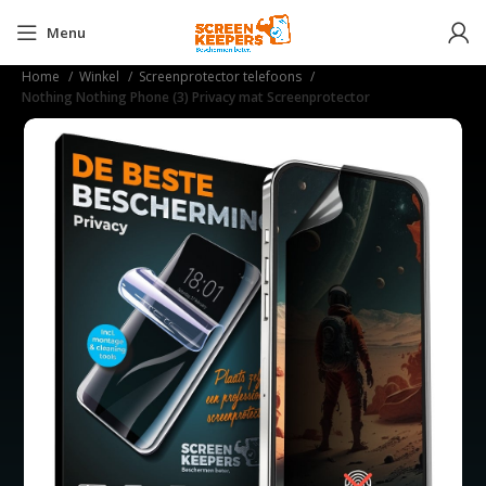
Menu
Home
Winkel
Screenprotector telefoons
Nothing Nothing Phone (3) Privacy mat Screenprotector