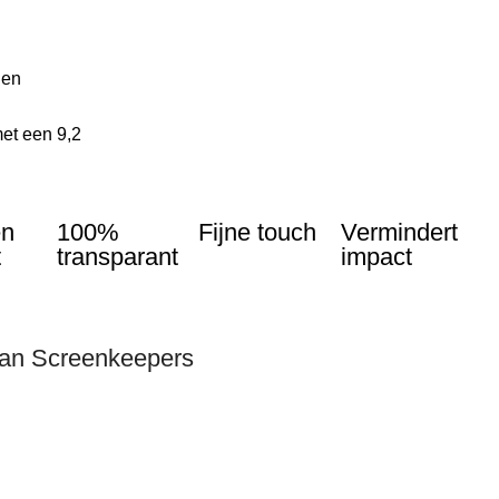
len
et een 9,2
en
100%
Fijne touch
Vermindert
t
transparant
impact
van Screenkeepers