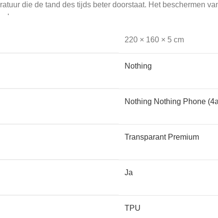
tuur die de tand des tijds beter doorstaat. Het beschermen va
nsduur.
220 × 160 × 5 cm
Nothing
en en apparatuur: mobiele telefoons, laptops, tablets, smartw
et allemaal.
Nothing Nothing Phone (4a
Transparant Premium
oude kunt krijgen is dan altijd meegenomen. Voor een onbeschadig
Ja
nkeepers te laten beschermen.
TPU