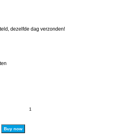
eld, dezelfde dag verzonden!
ten
Buy now