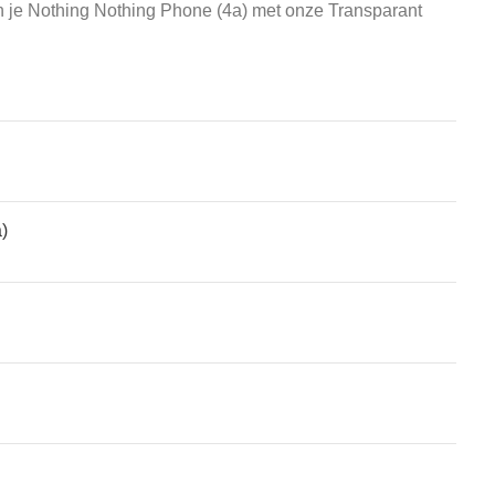
n je Nothing Nothing Phone (4a) met onze Transparant
atches, wearables, en gaming-apparatuur. Zowel voor de
)
de gebruikte telefoon of tablet krijg je meer geld dan voor