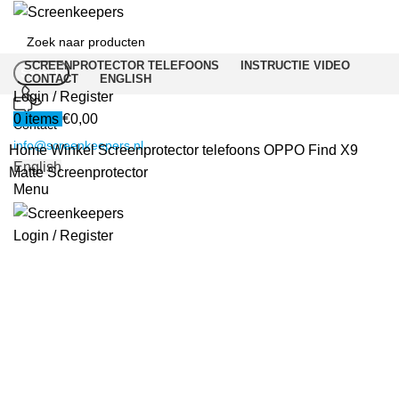
SCREENPROTECTOR TELEFOONS
INSTRUCTIE VIDEO
Search
CONTACT
ENGLISH
Login / Register
0
items
€
0,00
Contact
info@screenkeepers.nl
Home
Winkel
Screenprotector telefoons
OPPO Find X9
English
Matte Screenprotector
Menu
Login / Register