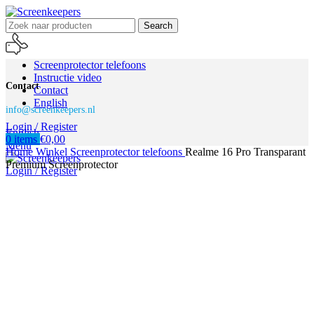
Search
Screenprotector telefoons
Instructie video
Contact
Contact
English
info@screenkeepers.nl
Login / Register
English
0
items
€
0,00
Menu
Home
Winkel
Screenprotector telefoons
Realme 16 Pro Transparant
Premium Screenprotector
Login / Register