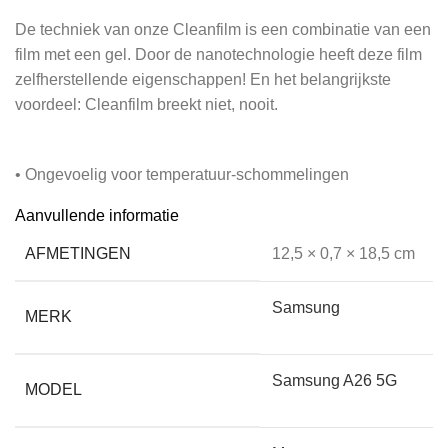
De techniek van onze Cleanfilm is een combinatie van een
film met een gel. Door de nanotechnologie heeft deze film
zelfherstellende eigenschappen! En het belangrijkste
voordeel: Cleanfilm breekt niet, nooit.
• Ongevoelig voor temperatuur-schommelingen
Aanvullende informatie
Het aanraakscherm van je telefoon of tablet reageert sterk
AFMETINGEN
12,5 × 0,7 × 18,5 cm
op warmte en kou. Dat komt doordat het werkt op
temperatuur én elektrische weerstand. Een glasplaat, hoe
Samsung
MERK
dun ook, maakt de afstand tussen vinger en scherm altijd
groter, waardoor deze minder goed werkt. Screenkeeper’s
Cleanfilm heeft geen effect op de werking omdat de film
Samsung A26 5G
MODEL
veel dunner is. De reactietijd van uw scherm blijft
behouden.