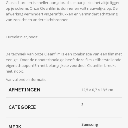
Glas is hard en is sneller aangebracht, maar je ziet het altijd liggen
op je scherm. Onze Cleanfilm is dunner en valt nauwelijks op. De
afwerking vermindert vingerafdrukken en vermindert schittering
van zonlicht en andere lichtbronnen.
• Breekt niet, nooit
De techniek van onze Cleanfilm is een combinatie van een film met
een gel. Door de nanotechnologie heeft deze film zelfherstellende
eigenschappen! En het belangrijkste voordeel: Cleanfilm breekt
niet, nooit.
Aanvullende informatie
• Ongevoelig voor temperatuur-schommelingen
AFMETINGEN
12,5 × 0,7 × 18,5 cm
3
Het aanraakscherm van je telefoon of tablet reageert sterk op
CATEGORIE
warmte en kou. Dat komt doordat het werkt op temperatuur én
elektrische weerstand. Een glasplaat, hoe dun ook, maakt de
afstand tussen vinger en scherm altijd groter, waardoor deze
Samsung
MERK