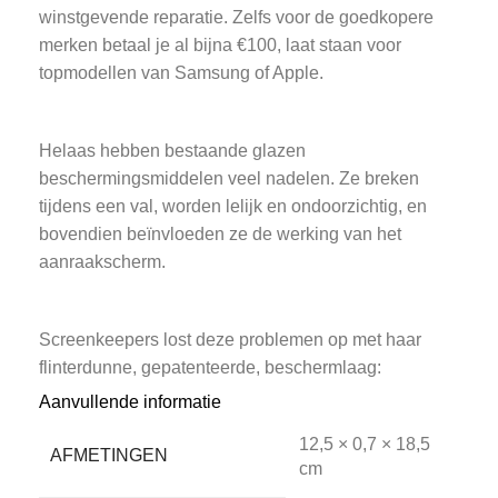
winstgevende reparatie. Zelfs voor de goedkopere
merken betaal je al bijna €100, laat staan voor
topmodellen van Samsung of Apple.
Helaas hebben bestaande glazen
beschermingsmiddelen veel nadelen. Ze breken
tijdens een val, worden lelijk en ondoorzichtig, en
bovendien beïnvloeden ze de werking van het
aanraakscherm.
Screenkeepers lost deze problemen op met haar
flinterdunne, gepatenteerde, beschermlaag:
Cleanfilm. En deze film heeft een speciaal filter om
Aanvullende informatie
de ogen te beschermen en vermoeidheid te
12,5 × 0,7 × 18,5
voorkomen.
AFMETINGEN
cm