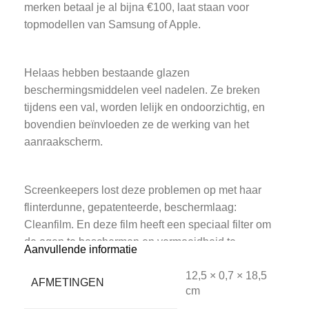
merken betaal je al bijna €100, laat staan voor
topmodellen van Samsung of Apple.
Helaas hebben bestaande glazen
beschermingsmiddelen veel nadelen. Ze breken
tijdens een val, worden lelijk en ondoorzichtig, en
bovendien beïnvloeden ze de werking van het
aanraakscherm.
Screenkeepers lost deze problemen op met haar
flinterdunne, gepatenteerde, beschermlaag:
Cleanfilm. En deze film heeft een speciaal filter om
de ogen te beschermen en vermoeidheid te
Aanvullende informatie
voorkomen.
12,5 × 0,7 × 18,5
AFMETINGEN
cm
Kenmerken van Screenkeepers