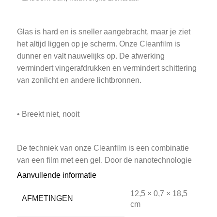
Glas is hard en is sneller aangebracht, maar je ziet
het altijd liggen op je scherm. Onze Cleanfilm is
dunner en valt nauwelijks op. De afwerking
vermindert vingerafdrukken en vermindert schittering
van zonlicht en andere lichtbronnen.
• Breekt niet, nooit
De techniek van onze Cleanfilm is een combinatie
van een film met een gel. Door de nanotechnologie
heeft deze film zelfherstellende eigenschappen! En
Aanvullende informatie
het belangrijkste voordeel: Cleanfilm breekt niet,
12,5 × 0,7 × 18,5
nooit.
AFMETINGEN
cm