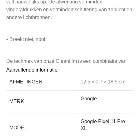
valt nauwelijks op. De afwerking vermindert
vingerafdrukken en vermindert schittering van zonlicht en
andere lichtbronnen.
• Breekt niet, nooit
De techniek van onze Cleanfilm is een combinatie van
een film met een gel. Door de nanotechnologie heeft
Aanvullende informatie
deze film zelfherstellende eigenschappen! En het
AFMETINGEN
12,5 × 0,7 × 18,5 cm
belangrijkste voordeel: Cleanfilm breekt niet, nooit.
Google
MERK
• Ongevoelig voor temperatuur-schommelingen
Google Pixel 11 Pro
MODEL
Het aanraakscherm van je telefoon of tablet reageert sterk
XL
op warmte en kou. Dat komt doordat het werkt op