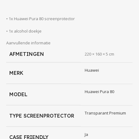
• 1x Huawei Pura 80 screenprotector
• 1x alcohol doekje
Aanvullende informatie
• 1x droog reinigingsdoekje
AFMETINGEN
220 × 160 × 5 cm
• 1x squeegee
Huawei
MERK
Specificaties
Huawei Pura 80
MODEL
• Huawei Pura 80 Screenkeeper Anti Blue Ray Screenprotector
Transparant Premium
• Transparant Premium Screenprotector
TYPE SCREENPROTECTOR
• Maximale transparantie
Ja
CASE FRIENDLY