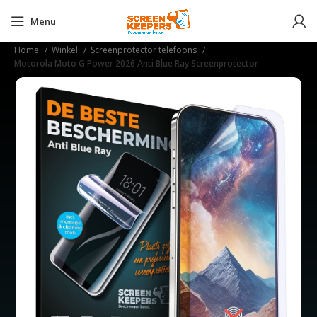
Menu
Home
Winkel
Screenprotector telefoons
Motorola Moto G Power 2026 Anti Blue Ray Screenprotector