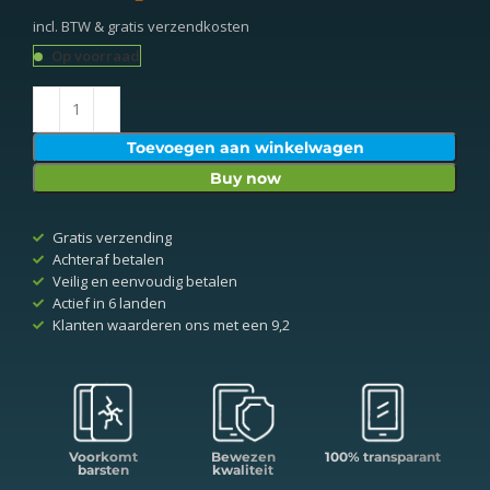
incl. BTW & gratis verzendkosten
Op voorraad
Toevoegen aan winkelwagen
Buy now
Gratis verzending
Achteraf betalen
Veilig en eenvoudig betalen
Actief in 6 landen
Klanten waarderen ons met een 9,2
Voorkomt
Bewezen
100% transparant
barsten
kwaliteit