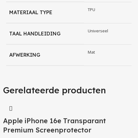
Beschermfolie is smaller zodat alles cases passen
TPU
MATERIAAL TYPE
Makkelijk aan te brengen
Universeel
TAAL HANDLEIDING
Mat
AFWERKING
Gerelateerde producten
Apple iPhone 16e Transparant
Premium Screenprotector