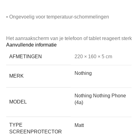
• Ongevoelig voor temperatuur-schommelingen
Het aanraakscherm van je telefoon of tablet reageert sterk
Aanvullende informatie
op warmte en kou. Dat komt doordat het werkt op
temperatuur én elektrische weerstand. Een glasplaat, hoe
AFMETINGEN
220 × 160 × 5 cm
dun ook, maakt de afstand tussen vinger en scherm altijd
groter, waardoor deze minder goed werkt.
Nothing
MERK
Screenkeeper’s Cleanfilm heeft geen effect op de
werking omdat de film veel dunner is. De reactietijd van
uw scherm blijft behouden.
Nothing Nothing Phone
MODEL
(4a)
• Verleng de levensduur van je Nothing Nothing Phone
(4a)
TYPE
Matt
SCREENPROTECTOR