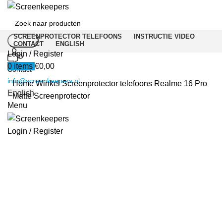
SCREENPROTECTOR TELEFOONS
INSTRUCTIE VIDEO
Search
CONTACT
ENGLISH
Login / Register
0
items
€
0,00
Contact
info@screenkeepers.nl
Home
Winkel
Screenprotector telefoons
Realme 16 Pro
English
Matte Screenprotector
Menu
Login / Register