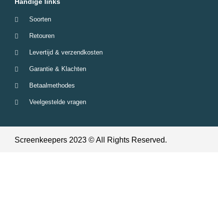
Handige links
Soorten
Retouren
Levertijd & verzendkosten
Garantie & Klachten
Betaalmethodes
Veelgestelde vragen
Screenkeepers 2023 © All Rights Reserved.
Algemene voorwaarden
Privacy
cookies
Disclaimer
Alle prijzen zijn incl btw