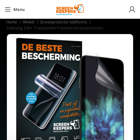
Menu
Home
Winkel
Screenprotector telefoons
Samsung S26+ Transparant Premium Screenprotector