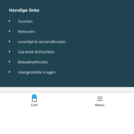
Handige links
Soorten
Retouren
Levertijd & verzendkosten
Garantie & Klachten
Betaalmethodes
Veelgestelde vragen
Screenkeepers 2023 © All Rights Reserved.
0
Cart
Menu
Algemene voorwaarden
Privacy
cookies
Disclaimer
Alle prijzen zijn incl btw