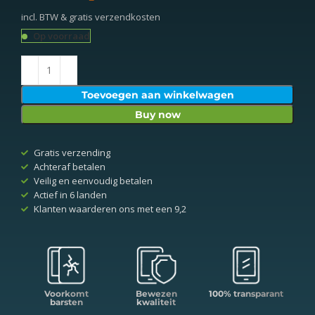
incl. BTW & gratis verzendkosten
Op voorraad
Toevoegen aan winkelwagen
Buy now
Gratis verzending
Achteraf betalen
Veilig en eenvoudig betalen
Actief in 6 landen
Klanten waarderen ons met een 9,2
Voorkomt
Bewezen
100% transparant
barsten
kwaliteit