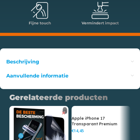
Fijne touch
Vermindert impact
Beschrijving
Aanvullende informatie
Gerelateerde producten
Apple iPhone 17
Ap
Transparant Premium
Tr
Screenprotector
Sc
€
€