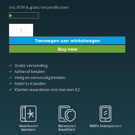
incl. BTW & gratis verzendkosten
Op voorraad
Toevoegen aan winkelwagen
Buy now
Gratis verzending
Achteraf betalen
Veilig en eenvoudig betalen
Actief in 6 landen
Klanten waarderen ons met een 9,2
Voorkomt
Bewezen
100% transparant
barsten
kwaliteit