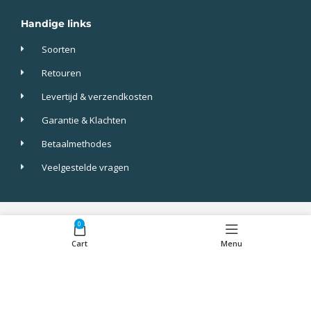
Handige links
Soorten
Retouren
Levertijd & verzendkosten
Garantie & Klachten
Betaalmethodes
Veelgestelde vragen
Screenkeepers 2023 © All Rights Reserved.
0
Cart
Menu
Algemene voorwaarden
Privacy
cookies
Disclaimer
Alle prijzen zijn incl btw