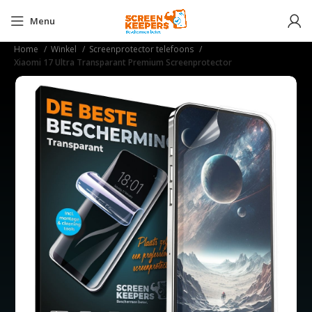
Menu
Home
Winkel
Screenprotector telefoons
Xiaomi 17 Ultra Transparant Premium Screenprotector