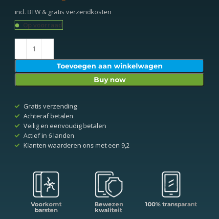
incl. BTW & gratis verzendkosten
Op voorraad
Toevoegen aan winkelwagen
Buy now
Gratis verzending
Achteraf betalen
Veilig en eenvoudig betalen
Actief in 6 landen
Klanten waarderen ons met een 9,2
Voorkomt
Bewezen
100% transparant
barsten
kwaliteit