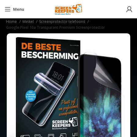
Menu
Home
Winkel
Screenprotector telefoons
Google Pixel 10a Transparant Premium Screenprotector