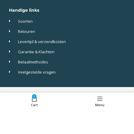
Handige links
Soorten
Retouren
Levertijd & verzendkosten
Garantie & Klachten
Betaalmethodes
Veelgestelde vragen
Screenkeepers 2023 © All Rights Reserved.
0
Cart
Menu
Algemene voorwaarden
Privacy
cookies
Disclaimer
Alle prijzen zijn incl btw