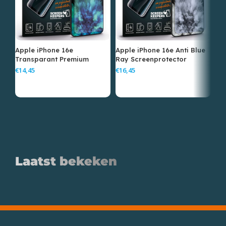
Apple iPhone 16e
Apple iPhone 16e Anti Blue
Ap
Transparant Premium
Ray Screenprotector
Sc
Screenprotector
€
€
€
Laatst bekeken