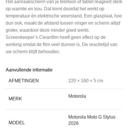
Het aanraakscherm van je telefoon of tablet reageert sterk
op warmte en kou. Dat komt doordat het werkt op
temperatuur én elektrische weerstand. Een glasplaat, hoe
dun ook, maakt de afstand tussen vinger en scherm altijd
groter, waardoor deze minder goed werkt.
Screenkeeper’s Cleanfilm heeft geen effect op de
werking omdat de film veel dunner is. De reactietijd van
uw scherm blijft behouden.
Aanvullende informatie
• Verleng de levensduur van je Motorola Moto G Stylus
2026
AFMETINGEN
220 × 160 × 5 cm
Motorola
Beschadigde apparatuur wordt eerder afgedankt dan
MERK
apparatuur die de tand des tijds beter doorstaat. Het
beschermen van je Motorola Moto G Stylus 2026 met
Motorola Moto G Stylus
onze Transparant Premium film betaalt zich altijd terug
MODEL
2026
door de langere levensduur.