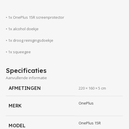
• 1x OnePlus 15R screenprotector
• 1x alcohol doekje
• 1x droog reinigingsdoekje
• 1x squeegee
Specificaties
Aanvullende informatie
AFMETINGEN
220 × 160 × 5 cm
• OnePlus 15R Screenkeeper Anti Blue Ray Screenprotector
OnePlus
MERK
• Transparant Premium Screenprotector
• Maximale transparantie
OnePlus 15R
MODEL