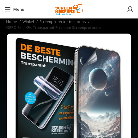
Menu
Home
Winkel
Screenprotector telefoons
OPPO Find X9s Transparant Premium Screenprotector