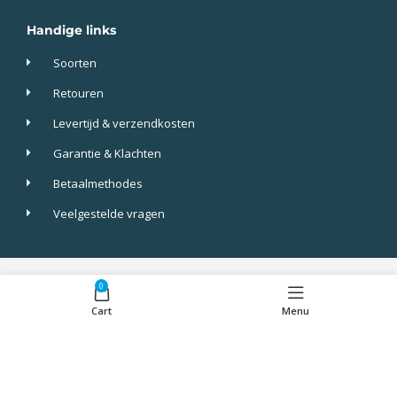
Handige links
Soorten
Retouren
Levertijd & verzendkosten
Garantie & Klachten
Betaalmethodes
Veelgestelde vragen
Screenkeepers 2023 © All Rights Reserved.
0
Cart
Menu
Algemene voorwaarden
Privacy
cookies
Disclaimer
Alle prijzen zijn incl btw