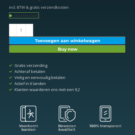
incl. BTW & gratis verzendkosten
Op voorraad
Toevoegen aan winkelwagen
Buy now
Gratis verzending
Achteraf betalen
Veilig en eenvoudig betalen
Actief in 6 landen
Klanten waarderen ons met een 9,2
Voorkomt
Bewezen
100% transparant
barsten
kwaliteit