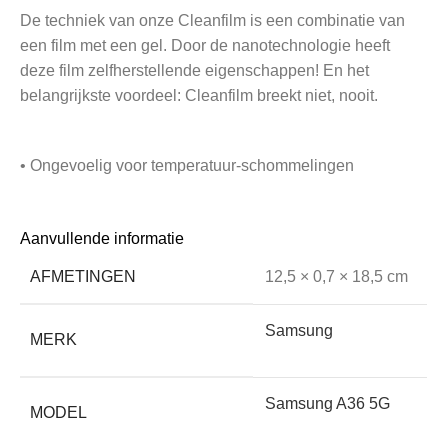
De techniek van onze Cleanfilm is een combinatie van
een film met een gel. Door de nanotechnologie heeft
deze film zelfherstellende eigenschappen! En het
belangrijkste voordeel: Cleanfilm breekt niet, nooit.
• Ongevoelig voor temperatuur-schommelingen
Het aanraakscherm van je telefoon of tablet reageert sterk
Aanvullende informatie
op warmte en kou. Dat komt doordat het werkt op
AFMETINGEN
12,5 × 0,7 × 18,5 cm
temperatuur én elektrische weerstand. Een glasplaat, hoe
dun ook, maakt de afstand tussen vinger en scherm altijd
Samsung
groter, waardoor deze minder goed werkt.
MERK
Screenkeeper’s Cleanfilm heeft geen effect op de
werking omdat de film veel dunner is. De reactietijd van
Samsung A36 5G
uw scherm blijft behouden.
MODEL