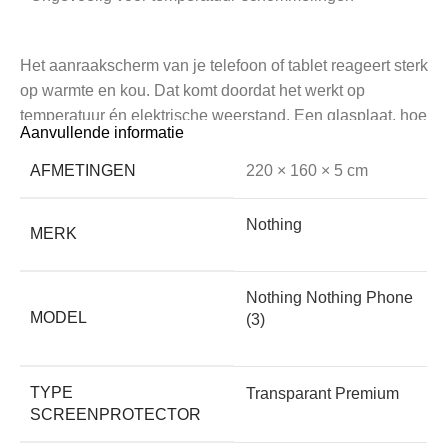
Het aanraakscherm van je telefoon of tablet reageert sterk
op warmte en kou. Dat komt doordat het werkt op
temperatuur én elektrische weerstand. Een glasplaat, hoe
Aanvullende informatie
dun ook, maakt de afstand tussen vinger en scherm altijd
groter, waardoor deze minder goed werkt.
AFMETINGEN
220 × 160 × 5 cm
Screenkeeper’s Cleanfilm heeft geen effect op de
werking omdat de film veel dunner is. De reactietijd van
Nothing
MERK
uw scherm blijft behouden.
Nothing Nothing Phone
• Verleng de levensduur van je Nothing Nothing Phone
MODEL
(3)
(3)
TYPE
Transparant Premium
Beschadigde apparatuur wordt eerder afgedankt dan
SCREENPROTECTOR
apparatuur die de tand des tijds beter doorstaat. Het