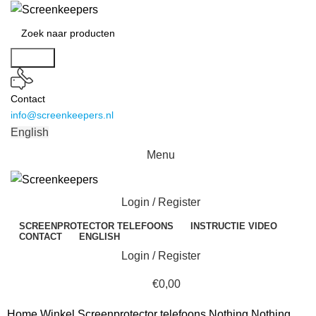
Search
Contact
info@screenkeepers.nl
English
Menu
Login / Register
SCREENPROTECTOR TELEFOONS
INSTRUCTIE VIDEO
CONTACT
ENGLISH
Login / Register
€
0,00
Home
Winkel
Screenprotector telefoons
Nothing Nothing