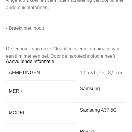
vingerafdrukken en vermindert schittering van zonlicht en
andere lichtbronnen.
• Breekt niet, nooit
De techniek van onze Cleanfilm is een combinatie van
een film met een gel. Door de nanotechnologie heeft
Aanvullende informatie
deze film zelfherstellende eigenschappen! En het
belangrijkste voordeel: Cleanfilm breekt niet, nooit.
AFMETINGEN
12,5 × 0,7 × 18,5 cm
Samsung
MERK
• Ongevoelig voor temperatuur-schommelingen
Samsung A37 5G
Het aanraakscherm van je telefoon of tablet reageert sterk
MODEL
op warmte en kou. Dat komt doordat het werkt op
temperatuur én elektrische weerstand. Een glasplaat, hoe
Privacy