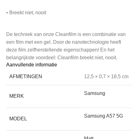
• Breekt niet, nooit
De techniek van onze Cleanfilm is een combinatie van
een film met een gel. Door de nanotechnologie heeft
deze film zelfherstellende eigenschappen! En het
belangrijkste voordeel: Cleanfilm breekt niet, nooit.
Aanvullende informatie
AFMETINGEN
12,5 × 0,7 × 18,5 cm
• Ongevoelig voor temperatuur-schommelingen
Samsung
MERK
Het aanraakscherm van je telefoon of tablet reageert sterk
op warmte en kou. Dat komt doordat het werkt op
Samsung A57 5G
temperatuur én elektrische weerstand. Een glasplaat, hoe
MODEL
dun ook, maakt de afstand tussen vinger en scherm altijd
groter, waardoor deze minder goed werkt.
Matt