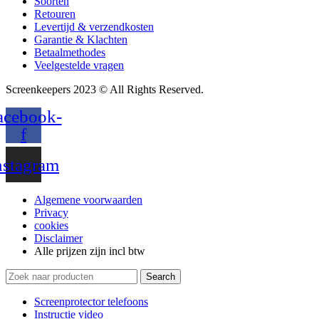
Soorten
Retouren
Levertijd & verzendkosten
Garantie & Klachten
Betaalmethodes
Veelgestelde vragen
Screenkeepers 2023 © All Rights Reserved.
acebook-
f
nstagram
Algemene voorwaarden
Privacy
cookies
Disclaimer
Alle prijzen zijn incl btw
Search
Screenprotector telefoons
Instructie video