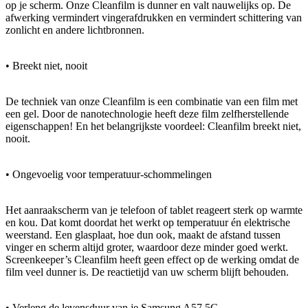
op je scherm. Onze Cleanfilm is dunner en valt nauwelijks op. De
afwerking vermindert vingerafdrukken en vermindert schittering van
zonlicht en andere lichtbronnen.
• Breekt niet, nooit
De techniek van onze Cleanfilm is een combinatie van een film met
een gel. Door de nanotechnologie heeft deze film zelfherstellende
eigenschappen! En het belangrijkste voordeel: Cleanfilm breekt niet,
nooit.
• Ongevoelig voor temperatuur-schommelingen
Het aanraakscherm van je telefoon of tablet reageert sterk op warmte
en kou. Dat komt doordat het werkt op temperatuur én elektrische
weerstand. Een glasplaat, hoe dun ook, maakt de afstand tussen
vinger en scherm altijd groter, waardoor deze minder goed werkt.
Screenkeeper’s Cleanfilm heeft geen effect op de werking omdat de
film veel dunner is. De reactietijd van uw scherm blijft behouden.
• Verleng de levensduur van je Samsung A57 5G