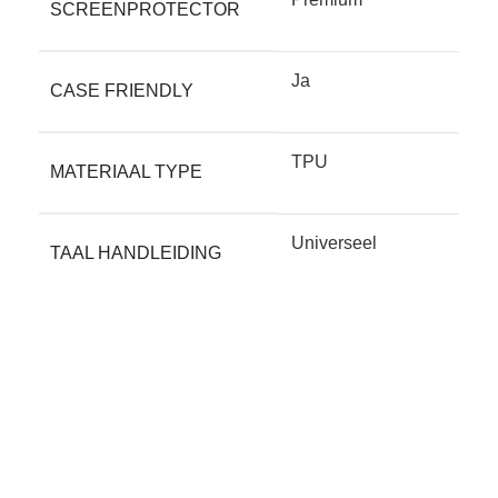
SCREENPROTECTOR
• Verleng de levensduur van je Motorola Edge 60 Pro
Ja
CASE FRIENDLY
Beschadigde apparatuur wordt eerder afgedankt dan
apparatuur die de tand des tijds beter doorstaat. Het
TPU
beschermen van je Motorola Edge 60 Pro met onze
MATERIAAL TYPE
Transparant Premium film betaalt zich altijd terug
door de langere levensduur.
Universeel
TAAL HANDLEIDING
• Beschikbaar voor alle schermformaten en devices
Glanzend
AFWERKING
Screenkeepers heeft bescherming voor alle soorten
schermen en apparatuur: mobiele telefoons, laptops,
tablets, smartwatches, wearables, en gaming-
Gerelateerde producten
apparatuur. Zowel voor de nieuwste als oudere
modellen. Screenkeepers beschermt het allemaal.