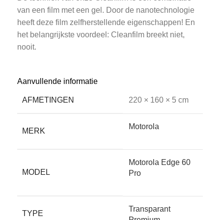
van een film met een gel. Door de nanotechnologie
heeft deze film zelfherstellende eigenschappen! En
het belangrijkste voordeel: Cleanfilm breekt niet,
nooit.
• Ongevoelig voor temperatuur-schommelingen
Aanvullende informatie
AFMETINGEN
220 × 160 × 5 cm
Het aanraakscherm van je telefoon of tablet reageert
Motorola
sterk op warmte en kou. Dat komt doordat het werkt
MERK
op temperatuur én elektrische weerstand. Een
glasplaat, hoe dun ook, maakt de afstand tussen
Motorola Edge 60
vinger en scherm altijd groter, waardoor deze minder
MODEL
Pro
goed werkt. Screenkeeper’s Cleanfilm heeft geen
effect op de werking omdat de film veel dunner is. De
reactietijd van uw scherm blijft behouden.
Transparant
TYPE
Premium