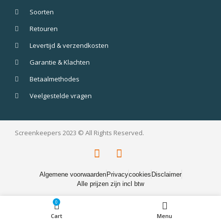
Soorten
Retouren
Levertijd & verzendkosten
Garantie & Klachten
Betaalmethodes
Veelgestelde vragen
Screenkeepers 2023 © All Rights Reserved.
Algemene voorwaarden
Privacy
cookies
Disclaimer
Alle prijzen zijn incl btw
0
Cart
Menu